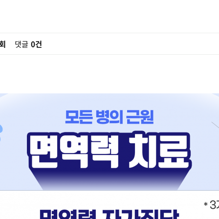
0회
댓글
0건