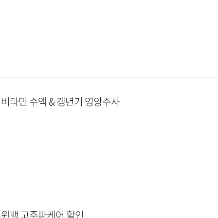
]
비타민 수액 & 갱년기 영양주사
]
윈백 고주파케어 할인