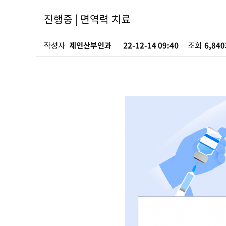
페이지 정보
이벤트 카테고리
진행중 | 면역력 치료
작성자
제인산부인과
22-12-14 09:40
조회
6,84