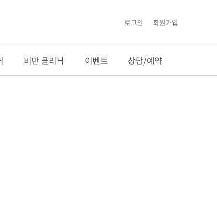
로그인
회원가입
닉
비만 클리닉
이벤트
상담/예약