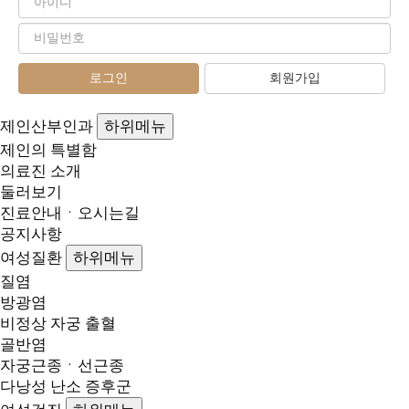
회원가입
제인산부인과
하위메뉴
제인의 특별함
의료진 소개
둘러보기
진료안내ㆍ오시는길
공지사항
여성질환
하위메뉴
질염
방광염
비정상 자궁 출혈
골반염
자궁근종ㆍ선근종
다낭성 난소 증후군